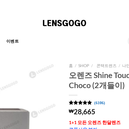
천
이벤트
홈
/
SHOP
/
콘택트렌즈
/
나
오렌즈 Shine To
Choco (2개들이)
(6106)
4.99
6106
개의
28,665
₩
고객 평가
를 기준으
1+1 모든 오렌즈 한달렌즈
로 5점 만
점에
점으