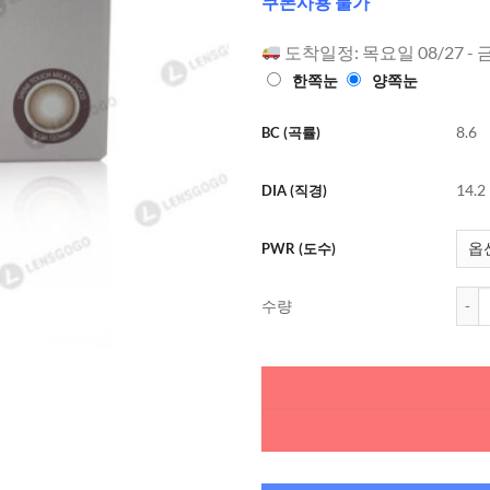
쿠폰사용 불가
로 평가됨
도착일정: 목요일 08/27 - 
한쪽눈
양쪽눈
8.6
BC (곡률)
14.2
DIA (직경)
PWR (도수)
오렌즈
수량