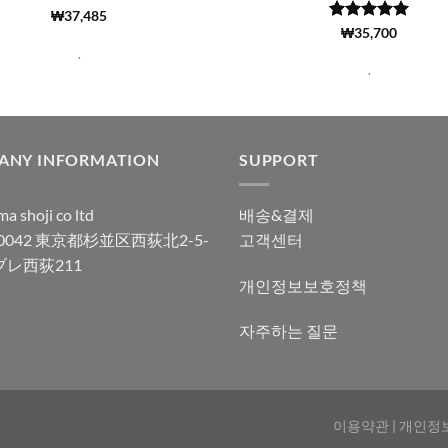
5 중에서
(7376)
₩
37,485
4.99
로 평
5 중에서
(615)
₩
35,700
5
가됨
로 평가됨
.
.
ANY INFORMATION
SUPPORT
a shoji co ltd
배송&결제
-0042 東京都杉並区西荻北2-5-
고객센터
ブレ西荻211
개인정보보호정책
자주하는 질문
이용약관
|
개인정