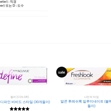
eter) :
직경
er) 또는 D : 도수
sale
컬러 [COLOR]
나만의 타입
알콘 후레쉬룩 일루미네이트 (블랙)
디파인 비비드 스타일 (30개들이)
들이)