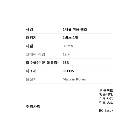
사양
1개월 착용 렌즈
패키지
1박스 2개
재질
HEMA
그래픽 직경
12.7mm
함수율(수분 함유량)
38%
제조사
OLENS
원산지
Made in Korea
※ 콘택트
않습니다.
현재 사용
렌즈 Da
주의사항
BC
(Base 