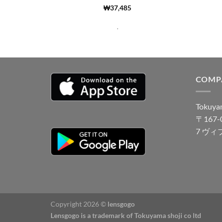
5 중에서
(5940)
₩
37,485
4.99
로 평
가됨
.
COMP
Tokuyam
〒167
7 ヴィ
Copyright 2026 ©
lensgogo
Lensgogo is a trademark of Tokuyama shoji co ltd