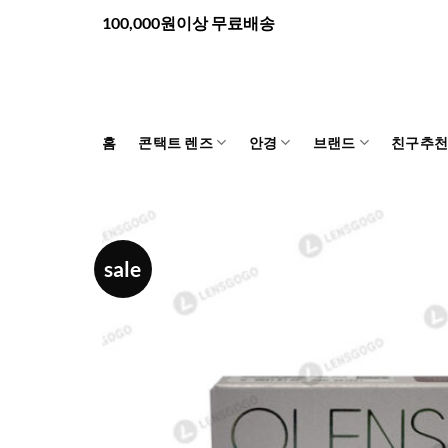
Skip
100,000원이상 무료배송
to
content
홈
콘택트 렌즈
안경
브랜드
친구추
sale