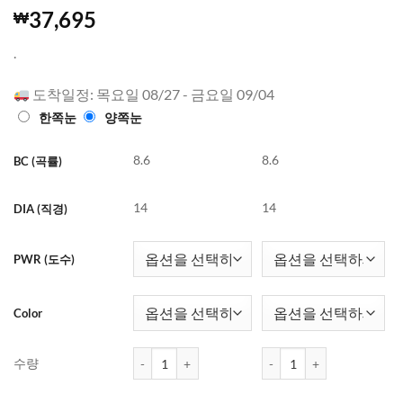
5
44
개의 고객
37,695
₩
평가를 기
준으로 5점
.
만점에
점
으로 평가
됨
도착일정: 목요일 08/27 - 금요일 09/04
한쪽눈
양쪽눈
8.6
8.6
BC (곡률)
14
14
DIA (직경)
PWR (도수)
Color
바슈롬 레이셀 (3가지색) (30개들이) 수량
바슈롬 레이셀 (3가지색) (
수량