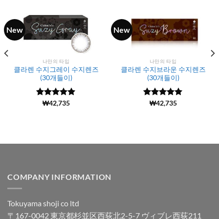
New
New
나만의 타입
나만의 타입
클라렌 수지그레이 수지렌즈
클라렌 수지브라운 수지렌즈
(30개들이)
(30개들이)
5 중에서
(1111)
₩
42,735
5 중에서
(890)
₩
42,735
4.98
로 평
4.99
로 평
가됨
가됨
COMPANY INFORMATION
Tokuyama shoji co ltd
〒167-0042 東京都杉並区西荻北2-5-7 ヴィブレ西荻211