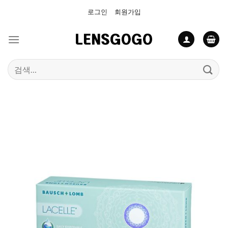
Skip
로그인
회원가입
to
content
검
색: