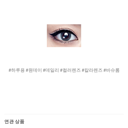
#하루용 #원데이 #데일리 #컬러렌즈 #칼라렌즈 #바슈롬
연관 상품