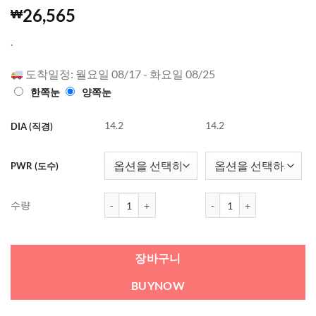
4.98
503
개의
26,565
₩
고객 평가
를 기준으
.
로 5점 만
점에
점으
로 평가됨
도착일정: 월요일 08/17 - 화요일 08/25
한쪽눈
양쪽눈
14.2
14.2
DIA (직경)
PWR (도수)
바슈롬 소프렌 59 (2주 착용) (6개들이) 수량
바슈롬 소프렌 59 (2주 착용
수량
장바구니
BUYNOW