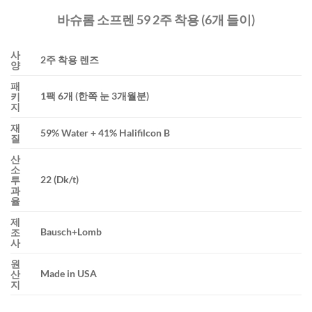
바슈롬 소프렌 59 2주 착용 (6개 들이)
사
2주 착용 렌즈
양
패
1팩 6개 (한쪽 눈 3개월분)
키
지
재
59% Water + 41% Halifilcon B
질
산
소
22 (Dk/t)
투
과
율
제
Bausch+Lomb
조
사
원
Made in USA
산
지