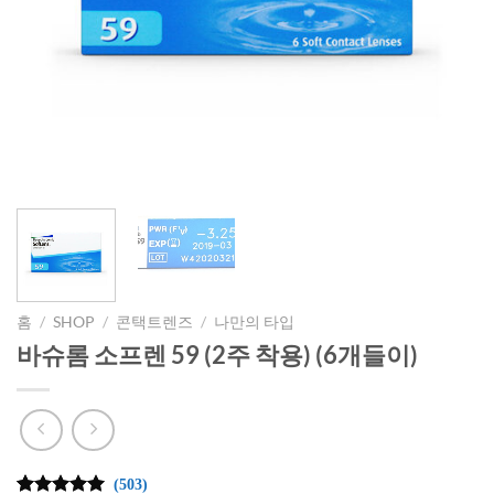
홈
/
SHOP
/
콘택트렌즈
/
나만의 타입
바슈롬 소프렌 59 (2주 착용) (6개들이)
(503)