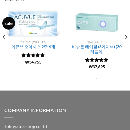
sale
2주렌즈 [WEEKLY]
컬러 [COLOR]
바슈롬 레이셀 (3가지색) (30
아큐브 오아시스 2주 6개
개들이)
5 중에서
(6146)
₩
34,755
4.99
로 평
5 중에서
(44)
₩
37,695
5
가됨
로 평가됨
.
COMPANY INFORMATION
Tokuyama shoji co ltd