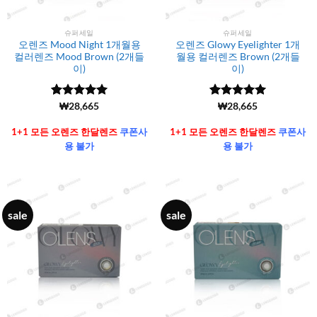
슈퍼세일
슈퍼세일
오렌즈 Mood Night 1개월용
오렌즈 Glowy Eyelighter 1개
컬러렌즈 Mood Brown (2개들
월용 컬러렌즈 Brown (2개들
이)
이)
5 중에서
(6106)
₩
28,665
5 중에서
(6106)
₩
28,665
4.99
로 평
4.99
로 평
가됨
가됨
1+1 모든 오렌즈 한달렌즈
쿠폰사
1+1 모든 오렌즈 한달렌즈
쿠폰사
용 불가
용 불가
sale
sale