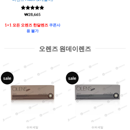
5 중에서
(6106)
₩
28,665
4.99
로 평
가됨
1+1 모든 오렌즈 한달렌즈
쿠폰사
용 불가
오렌즈 원데이렌즈
sale
sale
슈퍼세일
슈퍼세일