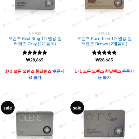
슈퍼세일
슈퍼세일
오렌즈 Real Ring 1개월용 컬
오렌즈 Pure Teen 1개월용 컬
러렌즈 Gray (2개들이)
러렌즈 Brown (2개들이)
5 중에서
(6106)
₩
28,665
5 중에서
(6106)
₩
28,665
4.99
로 평
4.99
로 평
가됨
가됨
1+1 모든 오렌즈 한달렌즈
쿠폰사
1+1 모든 오렌즈 한달렌즈
쿠폰사
용 불가
용 불가
sale
sale