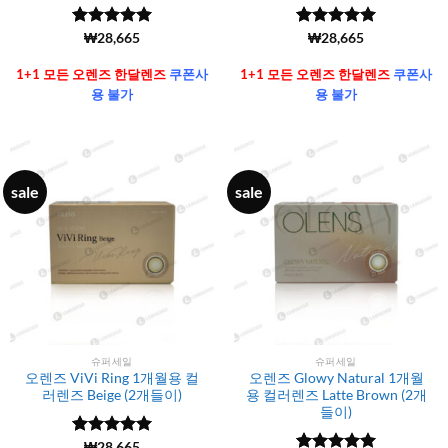
5 중에서
(6106)
₩
28,665
5 중에서
(6106)
₩
28,665
4.99
로 평
4.99
로 평
가됨
가됨
1+1 모든 오렌즈 한달렌즈
쿠폰사
1+1 모든 오렌즈 한달렌즈
쿠폰사
용 불가
용 불가
sale
sale
슈퍼세일
슈퍼세일
오렌즈 ViVi Ring 1개월용 컬
오렌즈 Glowy Natural 1개월
러렌즈 Beige (2개들이)
용 컬러렌즈 Latte Brown (2개
들이)
5 중에서
(6106)
₩
28,665