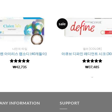
sale
나만의 타입
컬러 [COLOR]
렌 아이리스 랩소디 (40개들이)
아큐브 디파인 래디언트 시크 (3
5 중에서
(204)
₩
42,735
5 중에서
(6617)
₩
37,485
4.98
로 평
4.98
로 평
가됨
가됨
..
ANY INFORMATION
SUPPORT