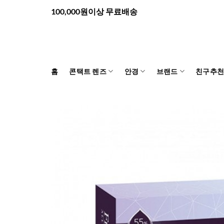
Skip
100,000원이상 무료배송
to
content
홈
콘택트 렌즈
안경
브랜드
친구추