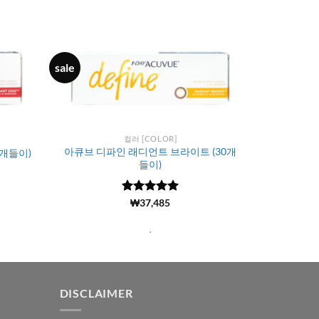
sale
컬러 [COLOR]
아큐브 디파인 래디언트 브라이트 (30개
0개들이)
들이)
5 중에서
(11693)
₩
37,485
4.98
로 평
가됨
.
DISCLAIMER