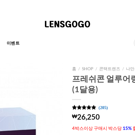
천
이벤트
홈
/
SHOP
/
콘택트렌즈
/
나만
프레쉬콘 얼루어링 
(1달용)
(205)
4.98
205
개의
26,250
₩
고객 평가
를 기준으
4박스이상 구매시 박스당
15%
로 5점 만
점에
점으