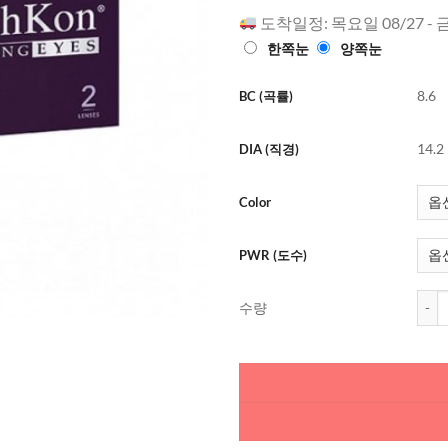
로 평가됨
도착일정: 목요일 08/27 - 
한쪽눈
양쪽눈
8.6
BC (곡률)
14.2
DIA (직경)
Color
PWR (도수)
프레쉬
수량