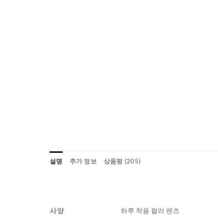
설명
추가 정보
상품평 (205)
사양
하루 착용 컬러 렌즈