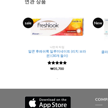
연관 상품
sale
New
나만의 타입
쉬 그레이즐
알콘 후레쉬룩 일루미네이트 (리치 브라
클라
운) (30개 들이)
5 중에서
(1919)
₩
35,700
4.99
로 평
가됨
.
COMP