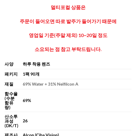
멀티포컬 상품은
주문이 들어오면 따로 발주가 들어가기 때문에
영업일 기준(주말 제외) 10~20일 정도
소요되는 점
참고 부탁드립니다.
사양
하루 착용 렌즈
패키지
1팩 90개
재질
69% Water + 31% Nelfilcon A
함수율
(수분
69%
함유
량)
산소투
26
과성
(DK/T)
제조사
Alcon (Ciba Vision)