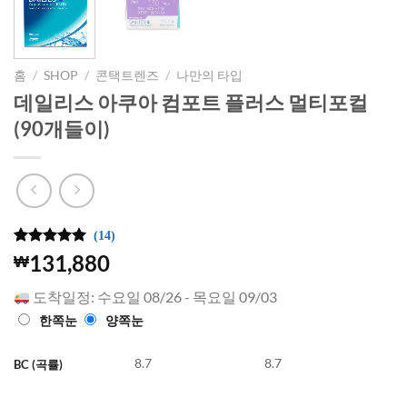
홈
/
SHOP
/
콘택트렌즈
/
나만의 타입
데일리스 아쿠아 컴포트 플러스 멀티포컬
(90개들이)
(14)
5
14
개의 고객
131,880
₩
평가를 기
준으로 5점
도착일정: 수요일 08/26 - 목요일 09/03
만점에
점
으로 평가
한쪽눈
양쪽눈
됨
8.7
8.7
BC (곡률)