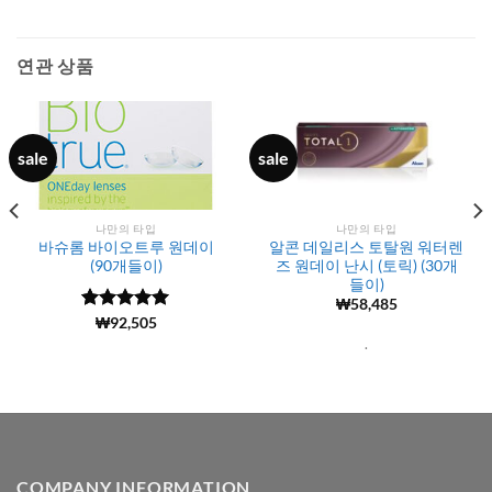
연관 상품
sale
sale
나만의 타입
나만의 타입
바슈롬 바이오트루 원데이
알콘 데일리스 토탈원 워터렌
(90개들이)
즈 원데이 난시 (토릭) (30개
들이)
₩
58,485
5 중에서
(1045)
₩
92,505
4.99
로 평
.
가됨
COMPANY INFORMATION