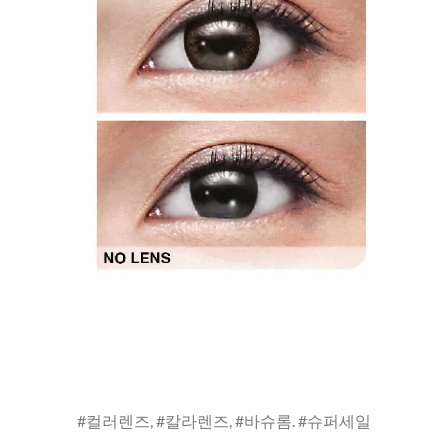
#컬러렌즈, #칼라렌즈, #바슈롬. #슈퍼세일