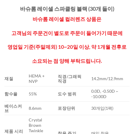
바슈롬 레이셀 스파클링 블랙 (30개 들이)
바슈롬 레이셀 컬러렌즈 상품은
고객님의 주문건이 별도로 주문이 들어가기 때문에
영업일 기준(주말제외) 10~20일 이상, 약 1개월 전후로
소요되는 점 양해 부탁드립니다.
HEMA +
직경/그래픽
재질
14.2mm/12.9mm
직경
NVP
0.0D, -0.50D ~
함수율
55%
도수 범위
-10.00D
베이스커
8.6mm
포장단위
30개입(1팩)
브
Crystal
Brown
Twinkle
제품 시리
착용 주기
매일 착용