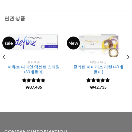
연관 상품
sale
New
슈퍼세일
나만의 타입
아큐브 디파인 액센트 스타일
클라렌 아이리스 라틴 (40개
(30개들이)
들이)
5 중에서
(4284)
₩
37,485
5 중에서
(150)
₩
42,735
5
4.99
로 평
로 평가됨
가됨
.
COMPANY INFORMATION