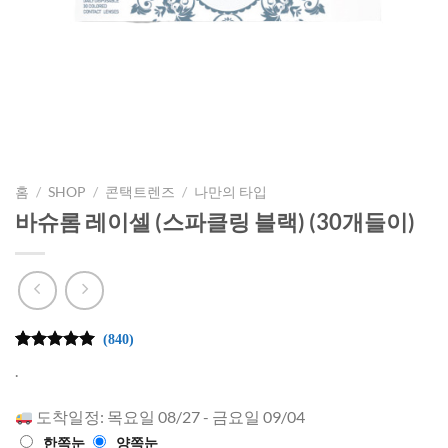
홈
/
SHOP
/
콘택트렌즈
/
나만의 타입
바슈롬 레이셀 (스파클링 블랙) (30개들이)
(840)
4.97
840
개의
.
고객 평가
를 기준으
로 5점 만
도착일정: 목요일 08/27 - 금요일 09/04
점에
점으
한쪽눈
양쪽눈
로 평가됨