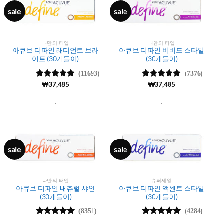
sale
sale
나만의 타입
나만의 타입
아큐브 디파인 래디언트 브라
아큐브 디파인 비비드 스타일
이트 (30개들이)
(30개들이)
(11693)
(7376)
5 중에서
₩
37,485
5 중에서
₩
37,485
4.98
로 평
4.99
로 평
가됨
가됨
.
.
sale
sale
나만의 타입
슈퍼세일
아큐브 디파인 내츄럴 샤인
아큐브 디파인 액센트 스타일
(30개들이)
(30개들이)
(8351)
(4284)