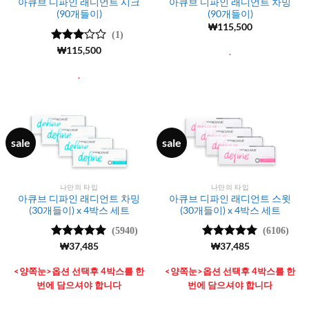
아큐브 디파인 래디언트 시크
아큐브 디파인 래디언트 차밍
(90개들이)
(90개들이)
₩
115,500
(1)
5 중에
₩
115,500
.
서
3
로
평가됨
.
sale
sale
나만의 타입
나만의 타입
아큐브 디파인 래디언트 차밍
아큐브 디파인 래디언트 스윗
(30개들이) x 4박스 세트
(30개들이) x 4박스 세트
(5940)
(6106)
5 중에서
₩
37,485
5 중에서
₩
37,485
4.99
로 평
4.99
로 평
가됨
가됨
<양쪽눈>옵션 선택후 4박스를 한
<양쪽눈>옵션 선택후 4박스를 한
번에 담으셔야 합니다
번에 담으셔야 합니다