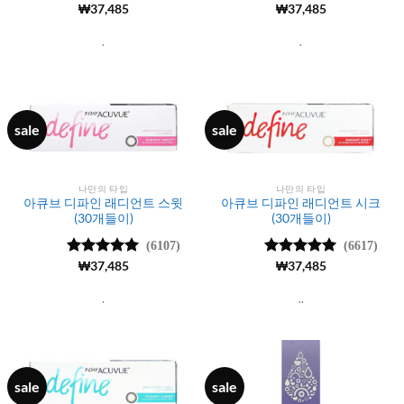
5 중에서
₩
37,485
5 중에서
₩
37,485
4.99
로 평
4.99
로 평
가됨
가됨
.
.
sale
sale
나만의 타입
나만의 타입
아큐브 디파인 래디언트 스윗
아큐브 디파인 래디언트 시크
(30개들이)
(30개들이)
(6107)
(6617)
5 중에서
₩
37,485
5 중에서
₩
37,485
4.99
로 평
4.98
로 평
가됨
가됨
.
..
sale
sale