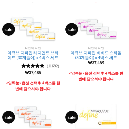
.
.
sale
sale
나만의 타입
나만의 타입
아큐브 디파인 래디언트 브라
아큐브 디파인 비비드 스타일
이트 (30개들이) x 4박스 세트
(30개들이) x 4박스 세트
₩
37,485
(11692)
5 중에서
₩
37,485
<양쪽눈>옵션 선택후 4박스를 한
4.98
로 평
번에 담으셔야 합니다
가됨
<양쪽눈>옵션 선택후 4박스를 한
번에 담으셔야 합니다
sale
sale