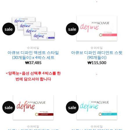
.
sale
sale
슈퍼세일
슈퍼세일
아큐브 디파인 액센트 스타일
아큐브 디파인 래디언트 스윗
(30개들이) x 4박스 세트
(90개들이)
₩
37,485
₩
115,500
<양쪽눈>옵션 선택후 4박스를 한
.
번에 담으셔야 합니다
sale
sale
슈퍼세일
슈퍼세일