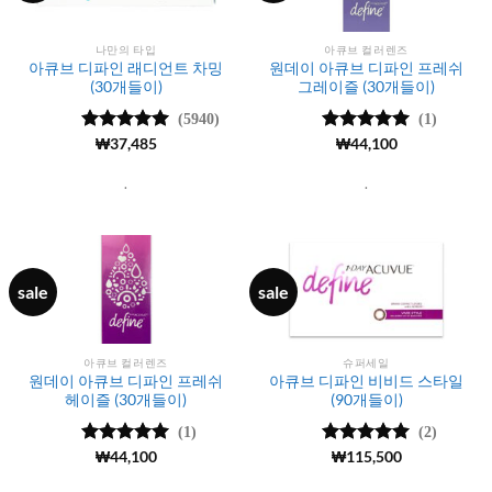
나만의 타입
아큐브 컬러렌즈
아큐브 디파인 래디언트 차밍
원데이 아큐브 디파인 프레쉬
(30개들이)
그레이즐 (30개들이)
(5940)
(1)
5 중에서
₩
37,485
5 중에서
₩
44,100
5
4.99
로 평
로 평가됨
가됨
.
.
sale
sale
아큐브 컬러렌즈
슈퍼세일
원데이 아큐브 디파인 프레쉬
아큐브 디파인 비비드 스타일
헤이즐 (30개들이)
(90개들이)
(1)
(2)
5 중에서
₩
44,100
5
5 중에서
₩
115,500
5
로 평가됨
로 평가됨