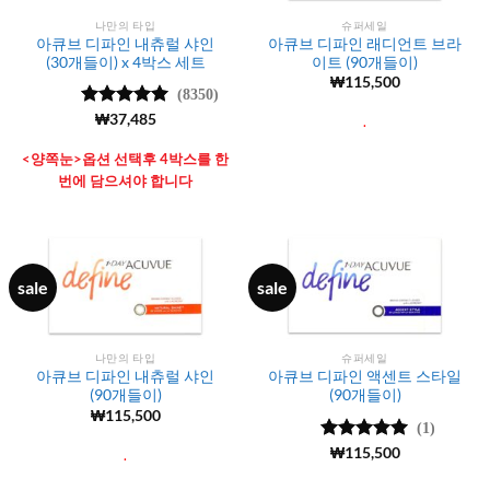
나만의 타입
슈퍼세일
아큐브 디파인 내츄럴 샤인
아큐브 디파인 래디언트 브라
(30개들이) x 4박스 세트
이트 (90개들이)
₩
115,500
(8350)
5 중에서
₩
37,485
.
4.99
로 평
가됨
<양쪽눈>옵션 선택후 4박스를 한
번에 담으셔야 합니다
sale
sale
나만의 타입
슈퍼세일
아큐브 디파인 내츄럴 샤인
아큐브 디파인 액센트 스타일
(90개들이)
(90개들이)
₩
115,500
(1)
5 중에서
₩
115,500
5
.
로 평가됨