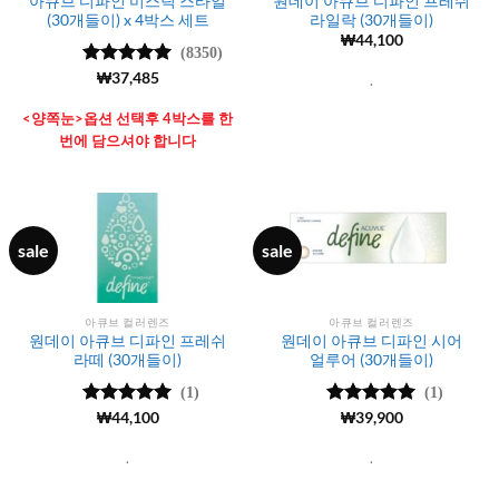
아큐브 디파인 미스틱 스타일
원데이 아큐브 디파인 프레쉬
(30개들이) x 4박스 세트
라일락 (30개들이)
₩
44,100
(8350)
5 중에서
₩
37,485
.
4.99
로 평
가됨
<양쪽눈>옵션 선택후 4박스를 한
번에 담으셔야 합니다
sale
sale
아큐브 컬러렌즈
아큐브 컬러렌즈
원데이 아큐브 디파인 프레쉬
원데이 아큐브 디파인 시어
라떼 (30개들이)
얼루어 (30개들이)
(1)
(1)
5 중에서
₩
44,100
5
5 중에서
₩
39,900
5
로 평가됨
로 평가됨
.
.