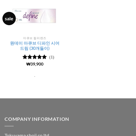
sale
아큐브 컬러렌즈
원데이 아큐브 디파인 시어
드림 (30개들이)
(1)
5 중에서
₩
39,900
5
로 평가됨
.
COMPANY INFORMATION
Tokuyama shoji co ltd