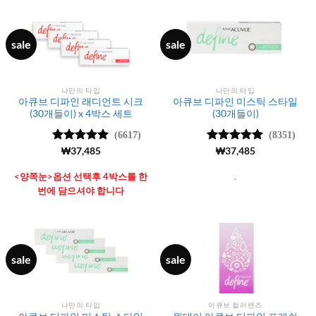
sale
sale
나만의 타입
나만의 타입
아큐브 디파인 래디언트 시크
아큐브 디파인 미스틱 스타일
(30개들이) x 4박스 세트
(30개들이)
(6617)
(8351)
5 중에서
₩
37,485
5 중에서
₩
37,485
4.98
로 평
4.99
로 평
가됨
가됨
<양쪽눈>옵션 선택후 4박스를 한
.
번에 담으셔야 합니다
sale
sale
나만의 타입
아큐브 컬러렌즈