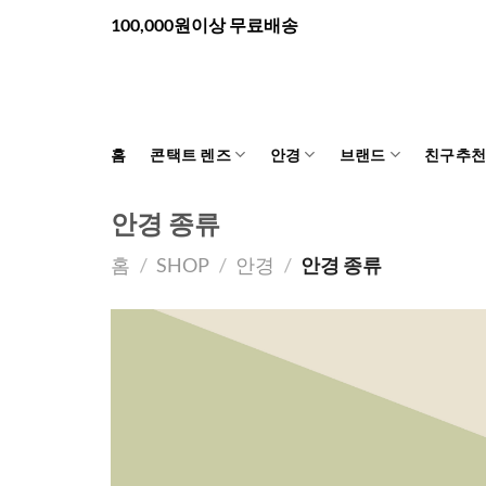
Skip
100,000원이상 무료배송
to
content
홈
콘택트 렌즈
안경
브랜드
친구추
안경 종류
홈
/
SHOP
/
안경
/
안경 종류