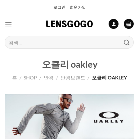
Skip
로그인
회원가입
to
content
검
색:
오클리 oakley
홈
/
SHOP
/
안경
/
안경브랜드
/
오클리 OAKLEY